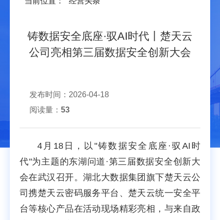
当前位置：
经营头条
铸数据安全底座·驭AI时代丨楚天云
公司亮相第三届数据安全创新大会
发布时间：2026-04-18
阅读量：
53
4月18日，以"铸数据安全底座·驭AI时
代"为主题的东湖问道·第三届数据安全创新大
会在武汉召开。湖北大数据集团旗下楚天云公
司携楚天云密码服务平台、楚天云统一安全平
台等核心产品在活动现场精彩亮相，与来自政