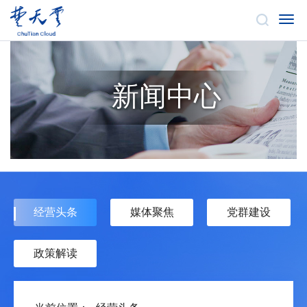
新闻中心
经营头条
媒体聚焦
党群建设
政策解读