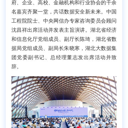
府、企业、高校、金融机构和行业协会的千余
名嘉宾齐聚一堂，共话数据安全新未来。中国
工程院院士、中央网信办专家咨询委员会顾问
沈昌祥出席活动并发表主旨演讲。湖北省经济
和信息化厅党组成员、副厅长陈琦，湖北省数
据局党组成员、副局长朱晓寒，湖北大数据集
团党委副书记、总经理董志发出席活动并致
辞。