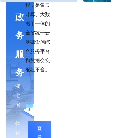
库、
程，是集云
三
计算、大数
政
体
据于一体的
政
系、
全省统一云
务
四
基础设施综
务
大
合服务平台
服
功
和数据交换
服
能
枢纽平台。
务
区
务
组
湖
成，
北
基
省
于
一
汇
体
查
聚
化
看