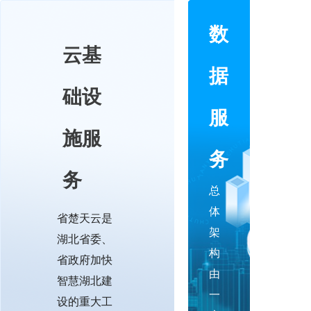
数
云基
数
据
础设
据
服
施服
服
务
务
务
总
体
省楚天云是
架
湖北省委、
构
省政府加快
由
智慧湖北建
一
设的重大工