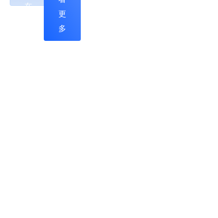
的
在
更
海
线
多
量
政
数
务
据
服
结
务
合
平
具
台
体
已
政
基
务
本
类
建
业
设
务
完
场
成。